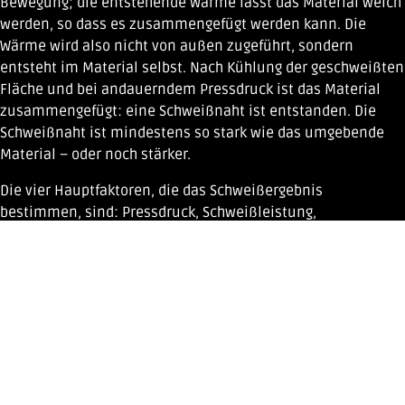
Bewegung; die entstehende Wärme lässt das Material weich
werden, so dass es zusammengefügt werden kann. Die
Wärme wird also nicht von außen zugeführt, sondern
entsteht im Material selbst. Nach Kühlung der geschweißten
Fläche und bei andauerndem Pressdruck ist das Material
zusammengefügt: eine Schweißnaht ist entstanden. Die
Schweißnaht ist mindestens so stark wie das umgebende
Material – oder noch stärker.
Die vier Hauptfaktoren, die das Schweißergebnis
bestimmen, sind: Pressdruck, Schweißleistung,
Schweißdauer und Kühldauer. Diese Parameter sind auf
verschiedene Weise verstell- und kombinierbar, um ein
bestimmtes Material optimal verschweißen zu können.
Die beim Hochfrequenzschweißen gebräuchlichsten
Materialien sind PVC (Polyvinylchlorid) und PU
(Polyurethan). Das Material kann kräftig sein oder dünn,
verstärkt oder beschichtet. Es kann auch glatt, farbig oder
gemustert sein.